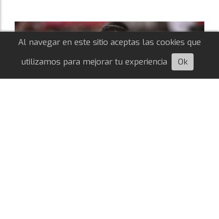
Al navegar en este sitio aceptas las cookies que
utilizamos para mejorar tu experiencia
Ok
Escuchá esta nota
Con los refuerzos, los convocados de River
vs. Tigre
Axel Libramento Beltram
07/08/2026
LIGA ARGENTINA
El técnico Eduardo Coudet definió los jugadores
con los que contará para jugar ante El Matador,