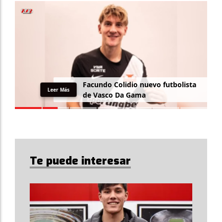
F
a
c
u
n
d
o
C
o
l
i
d
i
o
n
u
e
v
o
f
u
t
b
o
l
i
s
t
a
Leer Más
d
e
V
a
s
c
o
D
a
G
a
m
a
Te puede interesar