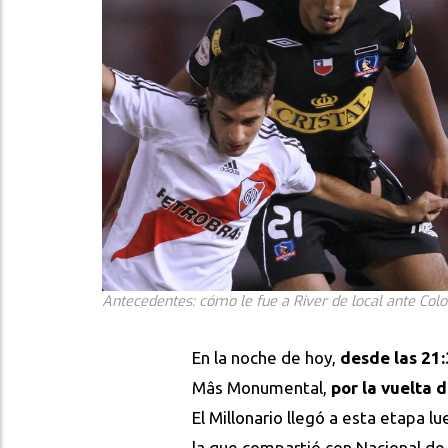
Antecedentes: cómo le fue a River de local ante Colo-
En la noche de hoy,
desde las 21:
Mâs Monumental,
por la vuelta d
El Millonario llegó a esta etapa l
la que compartió con Nacional de 