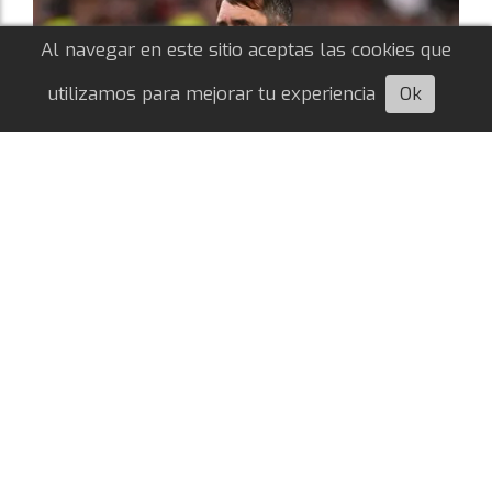
Al navegar en este sitio aceptas las cookies que
utilizamos para mejorar tu experiencia
Ok
Escuchá esta nota
Los once titulares de River para visitar a
Tigre
Nicolás Lautaro Hafez
08/08/2026
LIGA ARGENTINA
Eduardo Coudet confirmó los 11 jugadores que
saldrán a la cancha para enfrentarse a Tigre en
Victoria, por la cuarta fecha del Torneo Apertura
2026.