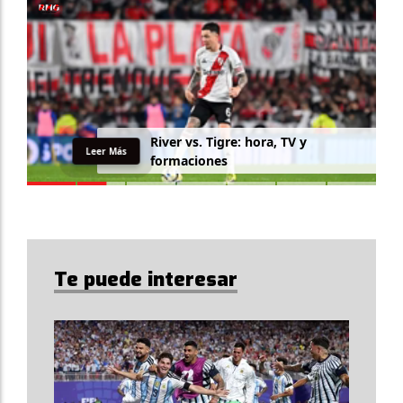
R
i
v
e
r
v
s
.
T
i
g
r
e
:
h
o
r
a
,
T
V
y
Leer Más
f
o
r
m
a
c
i
o
n
e
s
Te puede interesar