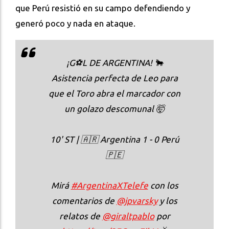
que Perú resistió en su campo defendiendo y
generó poco y nada en ataque.
¡G⚽️L DE ARGENTINA! 🐂
Asistencia perfecta de Leo para
que el Toro abra el marcador con
un golazo descomunal 🤯
10' ST | 🇦🇷 Argentina 1 - 0 Perú
🇵🇪
Mirá
#ArgentinaXTelefe
con los
comentarios de
@jpvarsky
y los
relatos de
@giraltpablo
por