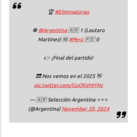
🏆
#Eliminatorias
⚽
@Argentina
🇦🇷 1 (Lautaro
Martínez) 🆚
#Perú
🇵🇪 0
👉 ¡Final del partido!
🔜 Nos vemos en el 2025 👋
pic.twitter.com/GuQhVHIYHc
— 🇦🇷 Selección Argentina ⭐⭐⭐
(@Argentina)
November 20, 2024