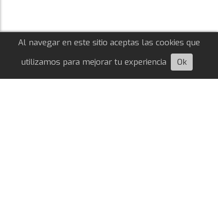
Al navegar en este sitio aceptas las cookies que
utilizamos para mejorar tu experiencia
Ok
Escuchá esta nota
Oficial: Francisco Ortega es nuevo
futbolista de River
Nahuel Agustín Quiroga
06/08/2026
MERCADO DE PASES
El lateral izquierdo proveniente del Olympiakos