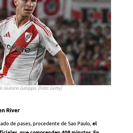
 Giuliano Galoppo. (Foto: Getty)
en River
cado de pases, procedente de Sao Paulo,
el
oficiales, que comprenden 408 minutos.
En