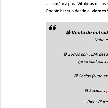
automática para Vitalicios en los
Podrán hacerlo desde el
viernes 
🏟 𝗩𝗲𝗻𝘁𝗮 𝗱𝗲 𝗲𝗻𝘁
Valle 
📆 Socios con TLM: desd
(prioridad para 
📆 Socios (cupo ex
📆 Socios…
— River Plat