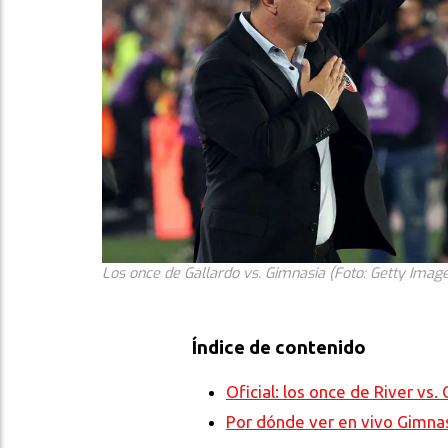
Los once de Gallardo vs. Gimnasia (Foto: Getty Imag
Índice de contenido
Oficial: los once de River vs.
Por dónde ver en vivo Gimnas