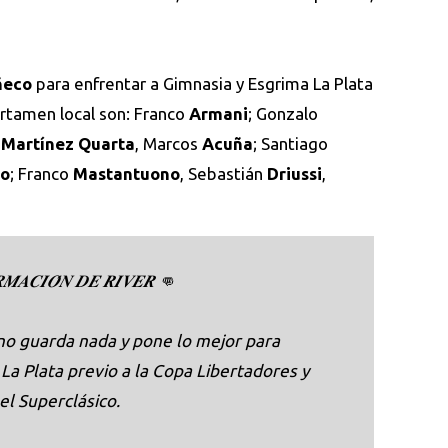
uñeco
para enfrentar a Gimnasia y Esgrima La Plata
ertamen local son: Franco
Armani
; Gonzalo
Martínez Quarta
, Marcos
Acuña
; Santiago
ño
; Franco
Mastantuono
, Sebastián
Driussi
,
𝑴𝑨𝑪𝑰𝑶́𝑵 𝑫𝑬 𝑹𝑰𝑽𝑬𝑹 👊
no guarda nada y pone lo mejor para
La Plata previo a la Copa Libertadores y
el Superclásico.