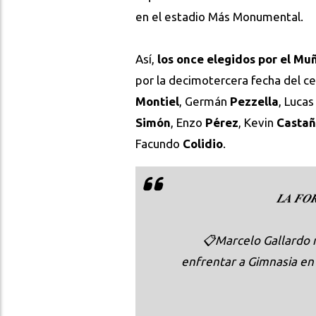
en el estadio Más Monumental.
Así,
los once elegidos por el M
por la decimotercera fecha del c
Montiel
, Germán
Pezzella
, Lucas
Simón
, Enzo
Pérez
, Kevin
Casta
Facundo
Colidio
.
𝑳𝑨 𝑭𝑶
📋Marcelo Gallardo 
enfrentar a Gimnasia en 