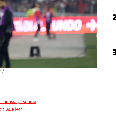
es)
 Gimnasia y Esgrima
ia vs. River