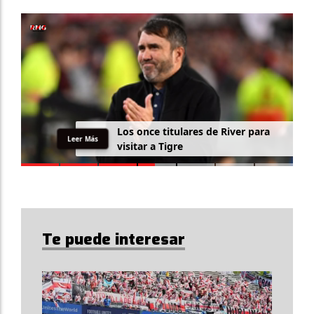
L
o
s
o
n
c
e
t
i
t
u
l
a
r
e
s
d
e
R
i
v
e
r
p
a
r
a
Leer Más
v
i
s
i
t
a
r
a
T
i
g
r
e
Te puede interesar