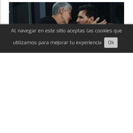
Al navegar en este sitio aceptas las cookies que
utilizamos para mejorar tu experiencia
Ok
Escuchá esta nota
El mensaje de River tras el fallecimiento
de Jorge Messi
Nahuel Agustín Quiroga
08/08/2026
NOTICIAS DE RIVER
Tras darse a conocer la noticia de la partida del
padre de Lionel Messi, el club publicó en sus
redes sociales unas palabras de cariño hacia su