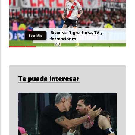
R
i
v
e
r
v
s
.
T
i
g
r
e
:
h
o
r
a
,
T
V
y
Leer Más
f
o
r
m
a
c
i
o
n
e
s
Te puede interesar