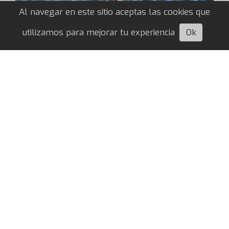
Al navegar en este sitio aceptas las cookies que
utilizamos para mejorar tu experiencia
Ok
Escuchá esta nota
Otro flojo partido y quinta derrota
consecutiva de River
Axel Libramento Beltram
08/08/2026
LIGA ARGENTINA
Previo al partido de Copa Sudamericana, El
Millonario volvió a perder nuevamente por el
campeonato en su visita al Matador en Victoria.
Mirá el resumen.