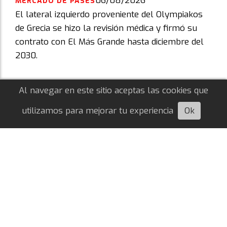
06/08/2026
MERCADO DE PASES
El lateral izquierdo proveniente del Olympiakos
de Grecia se hizo la revisión médica y firmó su
contrato con El Más Grande hasta diciembre del
2030.
Al navegar en este sitio aceptas las cookies que
utilizamos para mejorar tu experiencia
Ok
Escuchá esta nota
Franco Mastantuono, cedido a préstamo
por el Real Madrid