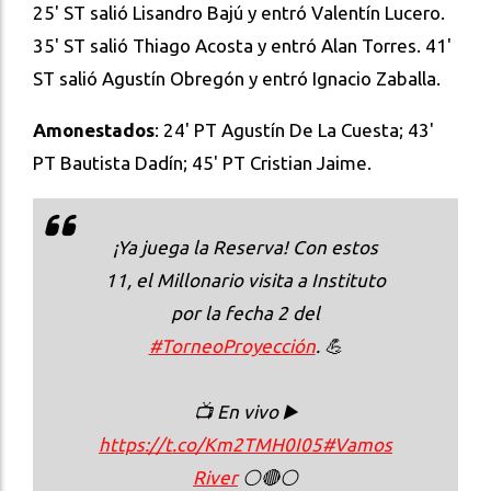
25' ST salió Lisandro Bajú y entró Valentín Lucero.
35' ST salió Thiago Acosta y entró Alan Torres. 41'
ST salió Agustín Obregón y entró Ignacio Zaballa.
Amonestados
: 24' PT Agustín De La Cuesta; 43'
PT Bautista Dadín; 45' PT Cristian Jaime.
¡Ya juega la Reserva! Con estos
11, el Millonario visita a Instituto
por la fecha 2 del
#TorneoProyección
. 💪
📺 En vivo ▶️
https://t.co/Km2TMH0I05
#Vamos
River
⚪🔴⚪