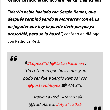
Ramos cuando el técnico era Martín Demichelis
.
"Martín había hablado con Sergio Ramos, que
después terminó yendo al Monterrey con él. Es
un jugador que hoy lo puedo decir porque ya
prescribió, pero se lo buscó"
, confesó en diálogo
con Radio La Red.
🎙
#López910
|
@MatiasPatanian
:
“Un refuerzo que buscamos y no
pudo ser fue a Sergio Ramos” con
@gustavohlopez
📻| AM 910
— Radio La Red - AM 910 📻
(@radiolared)
July 31, 2025