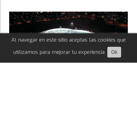
Al navegar en este sitio aceptas las cookies que
utilizamos para mejorar tu experiencia
Ok
Escuchá esta nota
Cuándo y dónde se jugará la final del
Torneo Clausura
Bautista Valor
05/08/2026
LIGA ARGENTINA
El Comité Ejecutivo de la Liga Profesional definió
en la reunión de este miércoles que el encuentro