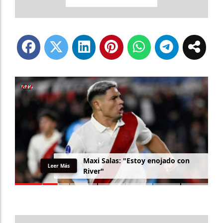
M
a
x
i
S
a
l
a
s
:
"
E
s
t
o
y
e
n
o
j
a
d
o
c
o
n
Leer Más
R
i
v
e
r
"