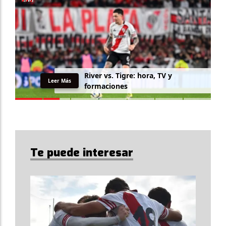
R
i
v
e
r
v
s
.
T
i
g
r
e
:
h
o
r
a
,
T
V
y
Leer Más
f
o
r
m
a
c
i
o
n
e
s
Te puede interesar