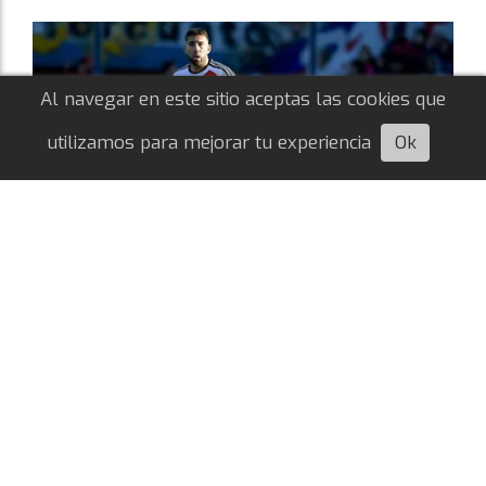
Al navegar en este sitio aceptas las cookies que
utilizamos para mejorar tu experiencia
Ok
Escuchá esta nota
"El árbitro y el VAR no están para una
competición como esta"
Nahuel Agustín Quiroga
08/08/2026
LIGA ARGENTINA
Luego de la derrota ante Tigre, el capitán del
Más Grande alzó la voz y apuntó directamente
contra el vergonzoso arbitraje en Argentina.