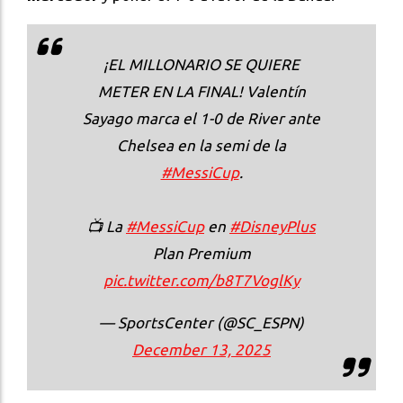
¡EL MILLONARIO SE QUIERE
METER EN LA FINAL! Valentín
Sayago marca el 1-0 de River ante
Chelsea en la semi de la
#MessiCup
.
📺 La
#MessiCup
en
#DisneyPlus
Plan Premium
pic.twitter.com/b8T7VoglKy
— SportsCenter (@SC_ESPN)
December 13, 2025