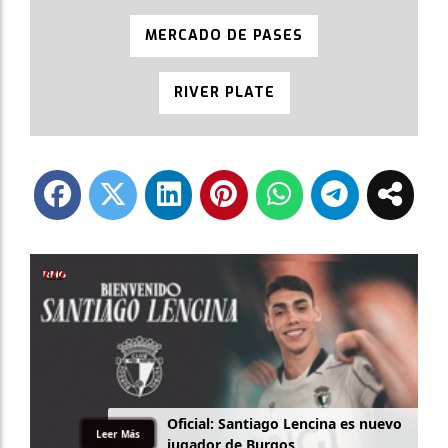
MERCADO DE PASES
RIVER PLATE
O
f
i
c
i
a
l
:
S
a
n
t
i
a
g
o
L
e
n
c
i
n
a
e
s
n
u
e
v
o
Leer Más
j
u
g
a
d
o
r
d
e
B
u
r
g
o
s