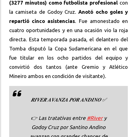
(3277 minutos) como futbolista profesional
con
la camiseta de Godoy Cruz.
Anotó ocho goles y
repartió cinco asistencias
. Fue amonestado en
cuatro oportunidades y en una ocasión vio la roja
directa. Esta temporada pasada, el delantero del
Tomba disputó la Copa Sudamericana en el que
fue titular en los ocho partidos del equipo y
convirtió dos tantos (ante Gremio y Atlético
Mineiro ambos en condición de visitante).
𝑹𝑰𝑽𝑬𝑹 𝑨𝑽𝑨𝑵𝒁𝑨 𝑷𝑶𝑹 𝑨𝑵𝑫𝑰𝑵𝑶 ✅
👉 Las tratativas entre
#River
y
Godoy Cruz por Santino Andino
avanzan con grandes chances de