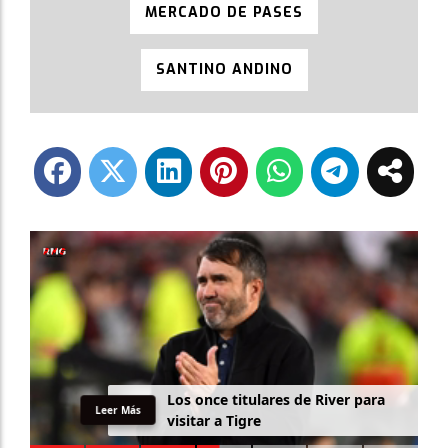
MERCADO DE PASES
SANTINO ANDINO
L
o
s
o
n
c
e
t
i
t
u
l
a
r
e
s
d
e
R
i
v
e
r
p
a
r
a
Leer Más
v
i
s
i
t
a
r
a
T
i
g
r
e