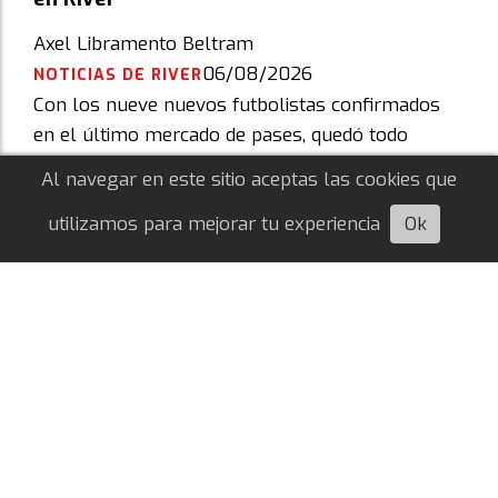
Axel Libramento Beltram
06/08/2026
NOTICIAS DE RIVER
Con los nueve nuevos futbolistas confirmados
en el último mercado de pases, quedó todo
alineado cada dorsal que usará cada jugador.
Al navegar en este sitio aceptas las cookies que
utilizamos para mejorar tu experiencia
Ok
Escuchá esta nota
Oficial: Francisco Ortega es nuevo