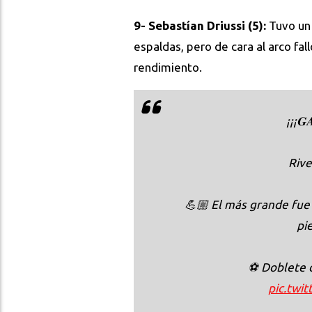
9- Sebastían Driussi (5):
Tuvo un 
espaldas, pero de cara al arco fall
rendimiento.
¡¡¡𝐆
Rive
💪🏼 El más grande fue 
pi
⚽️ Doblete
pic.tw