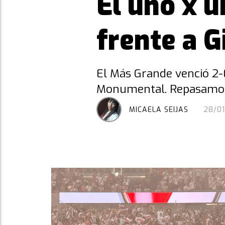
El uno x u
frente a 
El Más Grande venció 2-
Monumental. Repasamos l
MICAELA SEIJAS
28/0