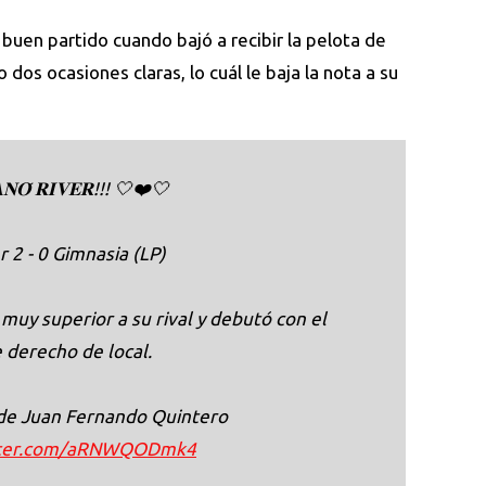
buen partido cuando bajó a recibir la pelota de
o dos ocasiones claras, lo cuál le baja la nota a su
𝐍𝐎́ 𝐑𝐈𝐕𝐄𝐑!!! 🤍❤️🤍
r 2 - 0 Gimnasia (LP)
muy superior a su rival y debutó con el
e derecho de local.
 de Juan Fernando Quintero
itter.com/aRNWQODmk4