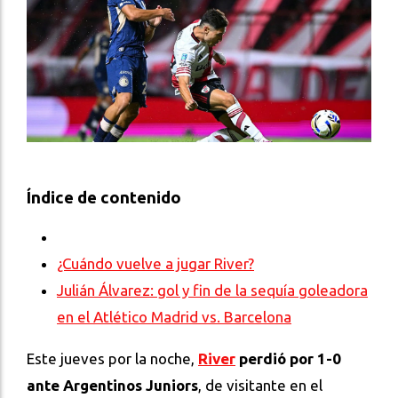
Índice de contenido
¿Cuándo vuelve a jugar River?
Julián Álvarez: gol y fin de la sequía goleadora
en el Atlético Madrid vs. Barcelona
Este jueves por la noche,
River
perdió
por 1-0
ante Argentinos Juniors
, de visitante en el