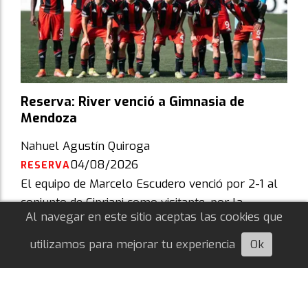
Reserva: River venció a Gimnasia de
Mendoza
Nahuel Agustín Quiroga
04/08/2026
RESERVA
El equipo de Marcelo Escudero venció por 2-1 al
conjunto de Cipriani como visitante, por la
Al navegar en este sitio aceptas las cookies que
segunda fecha del Torneo Proyección Clausura
2026.
utilizamos para mejorar tu experiencia
Ok
Escuchá esta nota