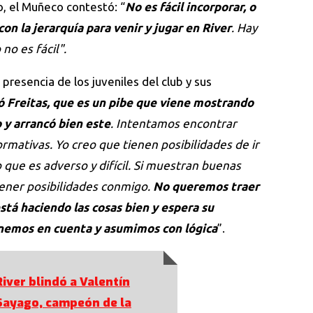
o, el Muñeco contestó: “
No es fácil incorporar, o
on la jerarquía para venir y jugar en River
. Hay
o es fácil".
presencia de los juveniles del club y sus
 Freitas, que es un pibe que viene mostrando
 y arrancó bien este
. Intentamos encontrar
rmativas. Yo creo que tienen posibilidades de ir
que es adverso y difícil. Si muestran buenas
tener posibilidades conmigo.
No queremos traer
está haciendo las cosas bien y espera su
nemos en cuenta y asumimos con lógica
”.
River blindó a Valentín
Sayago, campeón de la