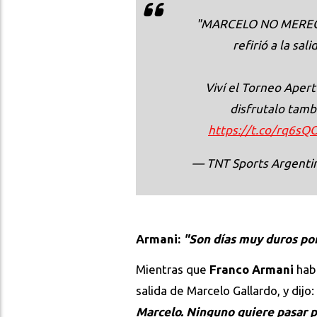
"MARCELO NO MERECÍA
refirió a la sal
Viví el Torneo Aper
disfrutalo tam
https://t.co/rq6s
— TNT Sports Argent
Armani:
"Son días muy duros po
Mientras que
Franco Armani
habl
salida de Marcelo Gallardo, y dijo:
Marcelo. Ninguno quiere pasar p