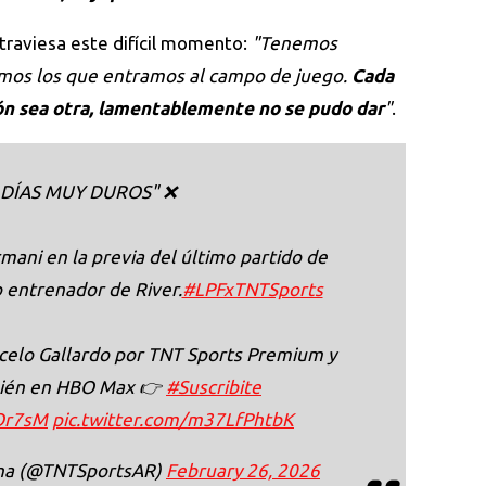
raviesa este difícil momento:
"Tenemos
omos los que entramos al campo de juego.
Cada
ión sea otra, lamentablemente no se pudo dar
"
.
 DÍAS MUY DUROS" ❌
mani en la previa del último partido de
 entrenador de River.
#LPFxTNTSports
rcelo Gallardo por TNT Sports Premium y
bién en HBO Max 👉
#Suscribite
QOr7sM
pic.twitter.com/m37LfPhtbK
ina (@TNTSportsAR)
February 26, 2026