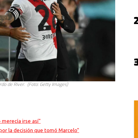
rdo de River. (Foto: Getty Images)
 merecía irse así"
por la decisión que tomó Marcelo"