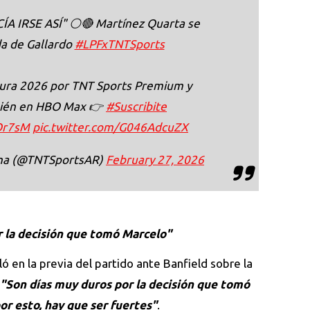
 IRSE ASÍ" ⚪🔴 Martínez Quarta se
ida de Gallardo
#LPFxTNTSports
tura 2026 por TNT Sports Premium y
bién en HBO Max 👉
#Suscribite
QOr7sM
pic.twitter.com/G046AdcuZX
ina (@TNTSportsAR)
February 27, 2026
r la decisión que tomó Marcelo"
ó en la previa del partido ante Banfield sobre la
"Son días muy duros por la decisión que tomó
or esto, hay que ser fuertes"
.