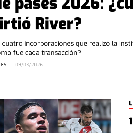
e pases 2026: ¿c
irtió River?
as cuatro incorporaciones que realizó la ins
ómo fue cada transacción?
CKS
09/03/2026
L