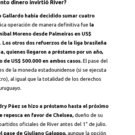
to dinero invirtió River?
 Gallardo había decidido sumar cuatro
ica operación de manera definitiva fue
la
níbal Moreno desde Palmeiras en US$
.
Los otros dos refuerzos de la liga brasileña
a, quienes llegaron a préstamo por un año,
o de US$ 500.000 en ambos casos.
El pase del
es de la moneda estadounidense (si se ejecuta
ro), al igual que la totalidad de los derechos
 uruguayo.
dry Páez se hizo a préstamo hasta el próximo
e repesca en favor de Chelsea,
dueño de su
artidos oficiales de River antes del 1° de julio.
el pase de Giuliano Galoppo,
aunque la opción