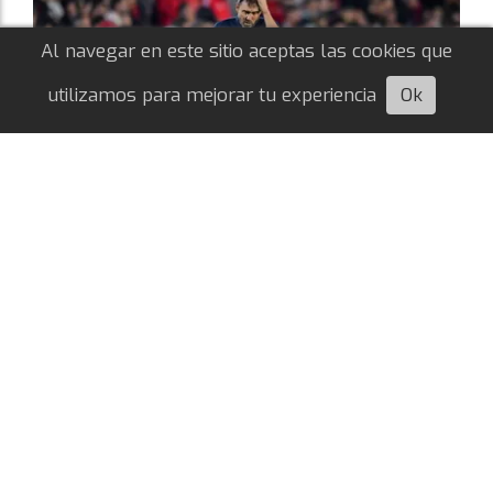
Al navegar en este sitio aceptas las cookies que
utilizamos para mejorar tu experiencia
Ok
Escuchá esta nota
Sudamericana: por qué River dejará
algunos jugadores fuera de la lista
Redacción
05/08/2026
COPA SUDAMERICANA
Con los ocho refuerzos confirmados hasta el
momento en este mercado de pases, El
Millonario solo puede inscribir a cinco nada más.
¿Quiénes quedarían afuera?