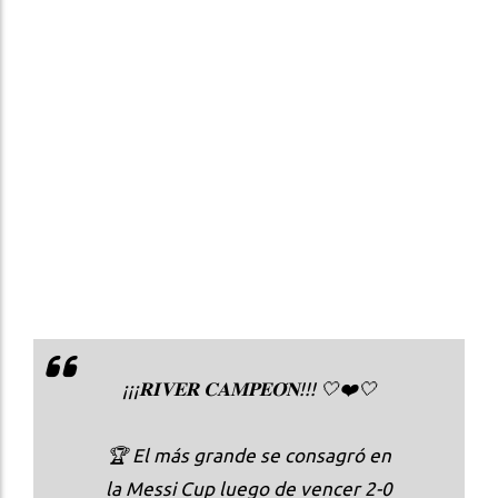
¡¡¡𝐑𝐈𝐕𝐄𝐑 𝐂𝐀𝐌𝐏𝐄𝐎́𝐍!!! 🤍❤️🤍
🏆 El más grande se consagró en
la Messi Cup luego de vencer 2-0