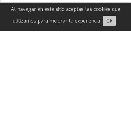
Al navegar en este sitio aceptas las cookies que
utilizamos para mejorar tu experiencia
Ok
Escuchá esta nota
Franco Mastantuono, cedido a préstamo
por el Real Madrid
Giovanna Crivella
05/08/2026
MERCADO DE PASES
Sin lugar en la consideración de José Mourinho, el
mediocampista ofensivo surgido en River jugará