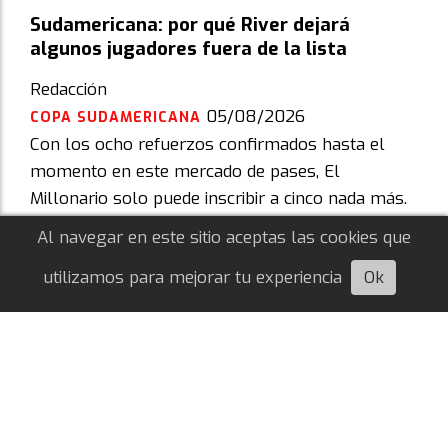
Sudamericana: por qué River dejará
algunos jugadores fuera de la lista
Redacción
05/08/2026
COPA SUDAMERICANA
Con los ocho refuerzos confirmados hasta el
momento en este mercado de pases, El
Millonario solo puede inscribir a cinco nada más.
¿Quiénes quedarían afuera?
Al navegar en este sitio aceptas las cookies que
utilizamos para mejorar tu experiencia
Ok
Escuchá esta nota