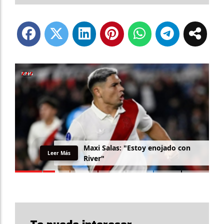
M
a
x
i
S
a
l
a
s
:
"
E
s
t
o
y
e
n
o
j
a
d
o
c
o
n
Leer Más
R
i
v
e
r
"