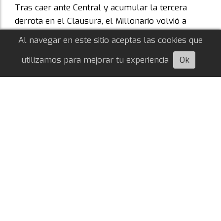
Tras caer ante Central y acumular la tercera
derrota en el Clausura, el Millonario volvió a
perder puestos y quedó muy lejos de ingresar a
Al navegar en este sitio aceptas las cookies que
la Libertadores.
utilizamos para mejorar tu experiencia
Ok
Escuchá esta nota
River negocia la salida de Facundo Colidio
Bautista Valor