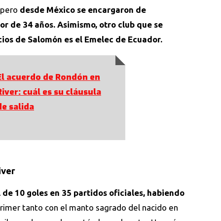
, pero
desde México se encargaron de
dor de 34 años. Asimismo, otro club que se
cios de Salomón es el Emelec de Ecuador.
El acuerdo de Rondón en
River: cuál es su cláusula
de salida
iver
 de 10 goles en 35 partidos oficiales, habiendo
primer tanto con el manto sagrado del nacido en