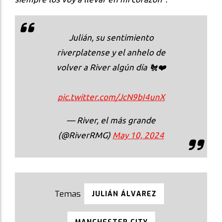
Julián, su sentimiento
riverplatense y el anhelo de
volver a River algún día 🐔❤️
pic.twitter.com/JcN9bI4unX
— River, el más grande
(@RiverRMG)
May 10, 2024
JULIÁN ÁLVAREZ