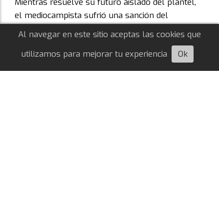
Mientras resuelve su futuro aislado del plantel,
el mediocampista sufrió una sanción del
organismo máximo del fútbol que le impedirá
Al navegar en este sitio aceptas las cookies que
jugar. ¿Qué sucedió?
utilizamos para mejorar tu experiencia
Ok
Escuchá esta nota
Coudet y un mensaje claro: "los cagones
no hacen historia"