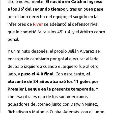
título nuevamente.
El nacido en Calchín ingresó
a los 36' del segundo tiempo
y tras un buen pase
por el lado derecho
del equipo, el surgido en las
inferiores de
River
se adelantó al defensor rival
que le cometió falta a los 45' + 4' y el árbitro cobró
penal.
Y un minuto después, el propio Julián Álvarez se
encargó de cambiarlo por gol al ejecutar al lado
del palo izquierdo cuando el arquero fue al otro
lado, y
puso el 4-0 final.
Con este tanto,
el
atacante de 24 años alcanzó los 11 goles por
Premier League en la presente temporada
. Y
con esa cifra es uno de los sudamericanos
goleadores del torneo junto con Darwin Núñez,
Richarlison y Matheus Cunha. Además, con el juego