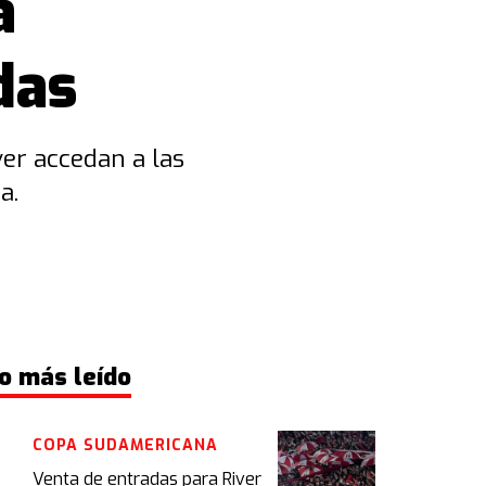
a
das
er accedan a las
a.
o más leído
COPA SUDAMERICANA
Venta de entradas para River