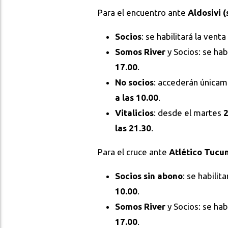
Para el encuentro ante
Aldosivi (
Socios
: se habilitará la ven
Somos River
y Socios: se hab
17.00
.
No socios
: accederán única
a las 10.00
.
Vitalicios
: desde el martes
2
las 21.30
.
Para el cruce ante
Atlético Tucu
Socios sin abono
: se habilit
10.00
.
Somos River
y Socios: se hab
17.00
.