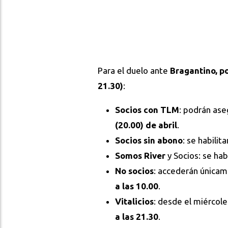
Para el duelo ante
Bragantino, p
21.30)
:
Socios con TLM
: podrán ase
(20.00) de abril
.
Socios sin abono
: se habilit
Somos River
y Socios: se hab
No socios
: accederán única
a las 10.00
.
Vitalicios
: desde el miércol
a las 21.30
.