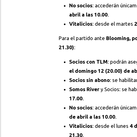
No socios
: accederán única
abril a las 10.00
.
Vitalicios
: desde el martes
2
Para el partido ante
Blooming, p
21.30)
:
Socios con TLM
: podrán ase
el domingo 12 (20.00) de ab
Socios sin abono
: se habilit
Somos River
y Socios: se hab
17.00
.
No socios
: accederán única
de abril a las 10.00
.
Vitalicios
: desde el lunes
4 
21.30
.