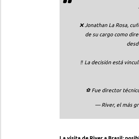
❌ Jonathan La Rosa, cuñ
de su cargo como dire
desde
‼️ La decisión está vincu
⚽ Fue director técni
— River, el más 
La visita de River a Brasil: posi