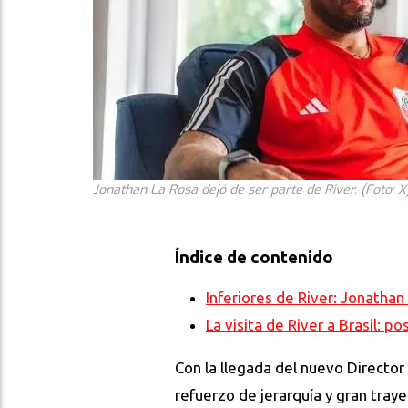
Jonathan La Rosa dejó de ser parte de River. (Foto: X
Índice de contenido
Inferiores de River: Jonathan
La visita de River a Brasil: p
Con la llegada del nuevo Director
refuerzo de jerarquía y gran tray