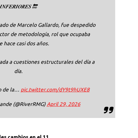
𝑰𝑵𝑭𝑬𝑹𝑰𝑶𝑹𝑬𝑺 🔚
ado de Marcelo Gallardo, fue despedido
ctor de metodología, rol que ocupaba
 hace casi dos años.
lada a cuestiones estructurales del día a
día.
co de la…
pic.twitter.com/dY9t9hUXE8
grande (@RiverRMG)
April 29, 2026
bles cambios en el 11