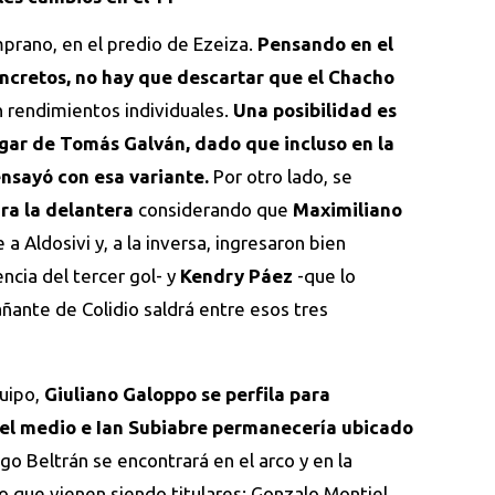
mprano, en el predio de Ezeiza.
Pensando en el
oncretos, no hay que descartar que el Chacho
 rendimientos individuales.
Una posibilidad es
gar de Tomás Galván, dado que incluso en la
ensayó con esa variante.
Por otro lado, se
ra la delantera
considerando que
Maximiliano
 a Aldosivi y, a la inversa, ingresaron bien
encia del tercer gol- y
Kendry Páez
-que lo
ñante de Colidio saldrá entre esos tres
quipo,
Giuliano Galoppo se perfila para
el medio e Ian Subiabre permanecería ubicado
go Beltrán se encontrará en el arco y en la
 que vienen siendo titulares: Gonzalo Montiel,