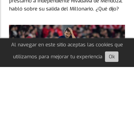
préstamo a Independiente Rivadavia de Mendoza,
habló sobre su salida del Millonario. ¿Qué dijo?
Al navegar en este sitio aceptas las cookies que
utilizamos para mejorar tu experiencia
Ok
Escuchá esta nota
Sudamericana: por qué River dejará
algunos jugadores fuera de la lista
Redacción
05/08/2026
COPA SUDAMERICANA