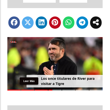
L
o
s
o
n
c
e
t
i
t
u
l
a
r
e
s
d
e
R
i
v
e
r
p
a
r
a
Leer Más
v
i
s
i
t
a
r
a
T
i
g
r
e