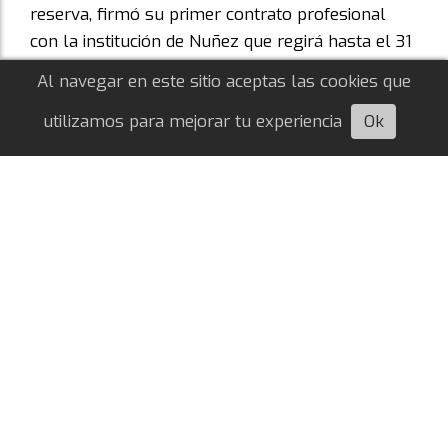
reserva, firmó su primer contrato profesional
con la institución de Nuñez que regirá hasta el 31
diciembre de 2028.
Al navegar en este sitio aceptas las cookies que
utilizamos para mejorar tu experiencia
Ok
Escuchá esta nota
Cuándo y dónde se jugará la final del
Torneo Clausura
Bautista Valor