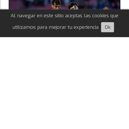
Al navegar en este sitio aceptas las cookies que
utilizamos para mejorar tu experiencia
Ok
Escuchá esta nota
Próximo partido: ¿cuándo vuelve a jugar
River?
Juan Franco Gomez Sacks
08/08/2026
COPA SUDAMERICANA
Tras la caída ante Tigre en Victoria, el Millonario
visitará a Independiente Santa Fe el próximo
miércoles, por la ida de los octavos de la Copa
Sudamericana.