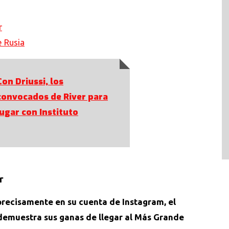
r
e Rusia
Con Driussi, los
convocados de River para
jugar con Instituto
r
 precisamente en su cuenta de Instagram, el
 demuestra sus ganas de llegar al Más Grande