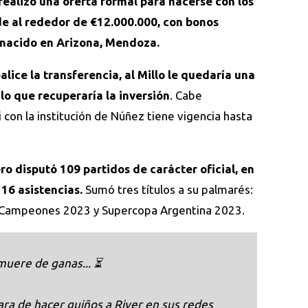
realizó una oferta formal para hacerse con los
 de al rededor de €12.000.000, con bonos
l nacido en Arizona, Mendoza.
lice la transferencia, al Millo le quedaría una
lo que recuperaría la inversión
. Cabe
 con la institución de Núñez tiene vigencia hasta
ro disputó 109 partidos de carácter oficial, en
16 asistencias.
Sumó tres títulos a su palmarés:
e Campeones 2023 y Supercopa Argentina 2023.
muere de ganas... ⏳
ra de hacer guiños a River en sus redes