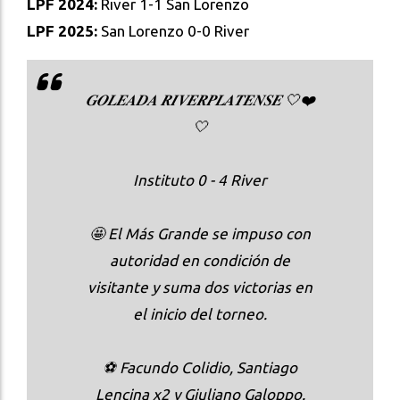
LPF 2024:
River 1-1 San Lorenzo
LPF 2025:
San Lorenzo 0-0 River
𝑮𝑶𝑳𝑬𝑨𝑫𝑨 𝑹𝑰𝑽𝑬𝑹𝑷𝑳𝑨𝑻𝑬𝑵𝑺𝑬 🤍❤️
🤍
Instituto 0 - 4 River
🤩 El Más Grande se impuso con
autoridad en condición de
visitante y suma dos victorias en
el inicio del torneo.
⚽ Facundo Colidio, Santiago
Lencina x2 y Giuliano Galoppo.