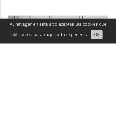
Al navegar en este sitio aceptas las cookies que
utilizamos para mejorar tu experiencia
Ok
Escuchá esta nota
Oficial: Francisco Ortega es nuevo
futbolista de River
Nahuel Agustín Quiroga
06/08/2026
MERCADO DE PASES
El lateral izquierdo proveniente del Olympiakos